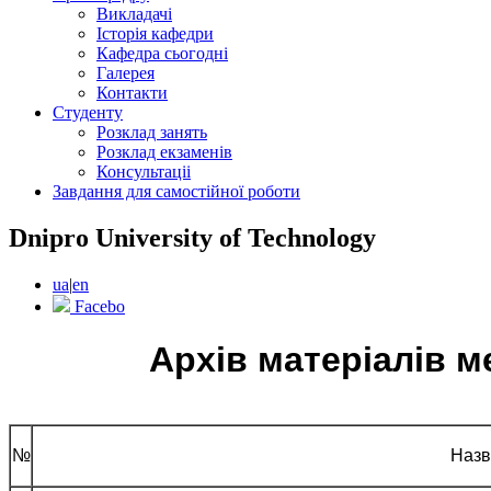
Викладачі
Історія кафедри
Кафедра сьогодні
Галерея
Контакти
Студенту
Розклад занять
Розклад екзаменів
Консультаціі
Завдання для самостійної роботи
Dnipro University of Technology
ua
|
en
Facebo
Архів матеріалів 
№
Назв