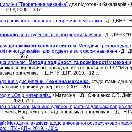
сципліни "Теоретична механіка"
для підготовки бакалаврів - 
НГУ, 2008. - 33 с.
во-графічного завдання з теоретичної механіки
- Д.: ДВНЗ "НГ
теріалів
для студентів заочної форми навчаня
- Д.: ДВНЗ "НГ
адач
динаміки механічних систем
. Методичні рекомендації 
літичної динаміки" для студентів всіх форм навчання
- Д.: 
56 с.
дисципліною "
Методи подібності та розмірності у механіц
ифікація виробничого обладнання" спеціальності 132 "Мате
вська політехніка". - Д. НТУ "ДП", 2019. - 12 с.
вдання з дисципліни "
Технічна механіка
"
студентами денної
нальний гірничий університет, 2007. - 20 с.
озділ «Опір матеріалів»
/ Матисіна Н.В., Онищенко С.В. Дніп
2020, 75 с.
я навчальної (машинобудівної) практики для бакалаврів спе
Чечель; Нац. техн. ун-т «Дніпровська політехніка». – Д. : НТ
с.
: Методичні вказівки щодо виконання розрахунково-графіч
ро: НТУ «ДП», 2019. - 38 с.