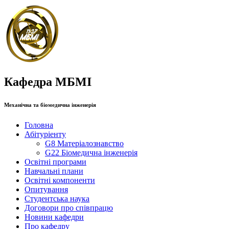
Кафедра МБМІ
Механічна та біомедична інженерія
Головна
Абітуріенту
G8 Матеріалознавство
G22 Біомедична інженерія
Освітні програми
Навчальні плани
Освітні компоненти
Опитування
Студентська наука
Договори про співпрацю
Новини кафедри
Про кафедру