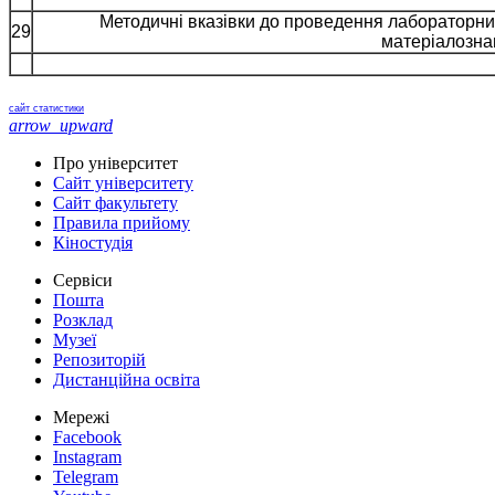
Методичні вказівки до проведення лабораторних
29
матеріалозна
сайт статистики
arrow_upward
Про університет
Сайт університету
Сайт факультету
Правила прийому
Кіностудія
Сервіси
Пошта
Розклад
Музеї
Репозиторій
Дистанційна освіта
Мережі
Facebook
Instagram
Telegram