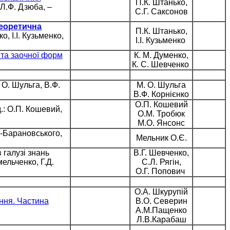
П.К. Штанько,
, Л.Ф. Дзюба, –
С.Г. Саксонов
еоретична
П.К. Штанько,
о, І.І. Кузьменко,
І.І. Кузьменко
 та заочної форм
К. М. Думенко,
К. С. Шевченко
. О. Шульга, В.Ф.
М. О. Шульга
В.Ф. Корнієнко
О.П. Кошевий
д.: О.П. Кошевий,
О.М. Тробюк
М.О. Янсонс
ан-Барановського,
Мельник О.Є.
 галузі знань
В.Г. Шевченко,
мельч
енко, Г.Д.
С.Л. Рягін,
О.Г. Попович
О.А. Шкурупій
ання. Частина
В.О. Северин
А.М.Пащенко
Л.В.Карабаш