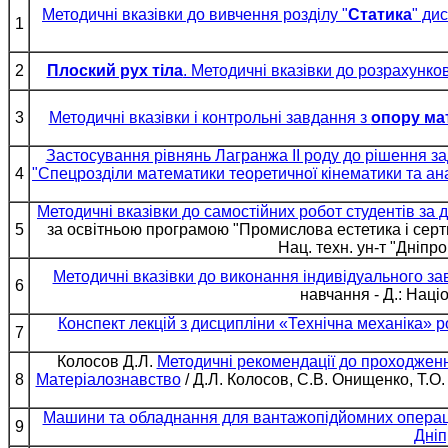
Методичні вказівки до вивчення розділу "
Статика
" ди
1
2
Плоский рух тіла
. Методичні вказівки до розрахунко
3
Методичні вказівки і контрольні завдання з
опору ма
Застосування рівнянь Лагранжа ІІ роду до рішення з
4
"Спецрозділи математики теоретичної кінематики та ана
Методичні вказівки до самостійних робот студентів за 
5
за освітньою програмою "Промислова естетика і серт
Нац. техн. ун-т "Дніпро
Методичні вказівки до виконання індивідуального за
6
навчання - Д.: Націо
Конспект лекцій з дисципліни «Технічна механіка» р
7
Колосов Д.Л.
Методичні рекомендації до проходженн
8
Матеріалознавство
/ Д.Л. Колосов, С.В. Онищенко, Т.О. 
Машини та обладнання для вантажопідйомних операцій
9
Дніп