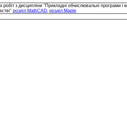
 робіт з дисципліни "Прикладні обчислювальні програми і 
встві"
розділ MathCAD
,
розділ Maple