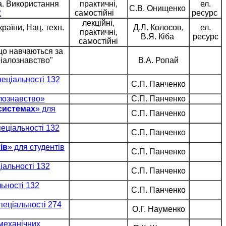
а. Використання
практичні,
ел.
С.В. Онищенко
2
самостійні
ресурс
лекційні,
країни, Нац. техн.
Д.Л. Колосов,
ел.
практичні,
В.Я. Кіба
ресурс
самостійні
що навчаються за
ріалознавство"
В.А. Ропай
пеціальності 132
С.П. Панченко
алознавство»
С.П. Панченко
 системах
» для
С.П. Панченко
пеціальності 132
С.П. Панченко
ів
» для студентів
С.П. Панченко
ціальності 132
С.П. Панченко
льності 132
С.П. Панченко
спеціальності 274
О.Г. Науменко
 механічних