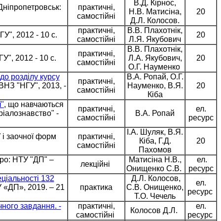
В.Д. Кірнос,
Дніпропетровськ:
практичні,
Н.В. Матисіна,
20
самостійні
Д.Л. Колосов.
практичні,
В.В. Плахотнік,
У", 2012 - 10 с.
20
самостійні
Л.Я. Якубович
В.В. Плахотнік,
практичні,
У", 2012 - 10 с.
Л.А. Якубович,
20
самостійні
О.Г. Науменко
до розділу курсу
В.А. Ропай, О.Г.
практичні,
ДВНЗ "НГУ", 2013, -
Науменко, В.Я.
20
самостійні
Кіба
і
"
, що навчаються
практичні,
ел.
ріалознавство"
-
В.А.
Ропай
самостійні
ресурс
І.А. Шуляк,
В.Я.
 і заочної форм
практичні,
Кіба, Г.Д.
20
самостійні
Пахомов
ро: НТУ "ДП" –
Матисіна Н.В.,
ел.
лекційні
Онищенко С.В.
ресурс
ціальності 132
Д.Л. Колосов,
ел.
У «ДП», 2019. – 21
практика
С.В. Онищенко,
ресурс
Т.О. Чечель
ного завдання. -
практичні,
ел.
Колосов Д.Л.
самостійні
ресурс