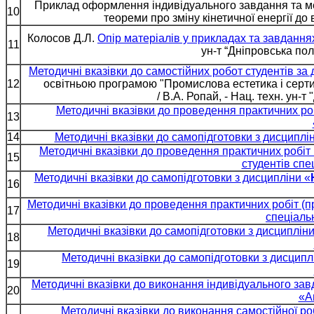
Приклад оформлення індивідуального завдання та ме
10
теореми про зміну кінетичної енергії д
Колосов Д.Л.
Опір матеріалів у прикладах та завданнях
11
ун-т “Дніпровська полі
Методичні вказівки до самостійних робот студентів за 
12
освітньою програмою "Промислова естетика і серти
/ В.А. Ропай, - Нац. техн. ун-т
Методичні вказівки до проведення практичних роб
13
14
Методичні вказівки до самопідготовки з дисциплі
Методичні вказівки до проведення практичних робіт 
15
студентів спе
Методичні вказівки до самопідготовки з дисципліни «
16
Методичні вказівки до проведення практичних робіт (п
17
спеціаль
Методичні вказівки до самопідготовки з дисципліни
18
Методичні вказівки до самопідготовки з дисципл
19
Методичні вказівки до виконання індивідуального зав
20
«А
Методичні вказівки до виконання самостійної роб