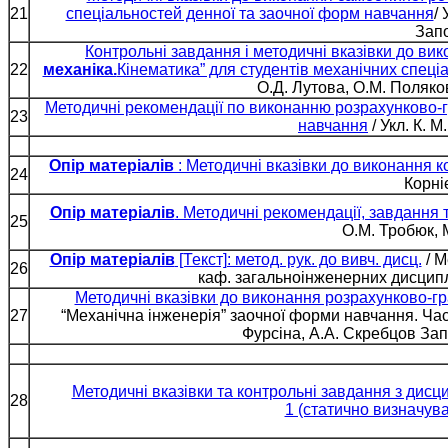
21
спеціальностей денної та заочної форм навчання
/ 
Запо
Контрольні завдання і методичні вказівки до вик
22
механіка.
Кінематика” для студентів механічних спеці
О.Д. Лутова, О.М. Поляко
Методичні рекомендації по виконанню розрахунково-гр
23
навчання
/ Укл. К. 
Опір матеріалів
: Методичні вказівки до виконання к
24
Корні
Опір матеріалів
. Методичні рекомендації, завдання
25
О.М. Тробюк, М
Опір матеріалів
[Текст]: метод. рук. до вивч. дисц.
/ М
26
каф. загальноінженерних дисциплі
Методичні вказівки до виконання розрахунково-гр
27
“Механічна інженерія” заочної форми навчання. Части
Фурсіна, А.А. Скребцов Запо
Методичні вказівки та контрольні завдання з дисц
28
1 (статично визначува