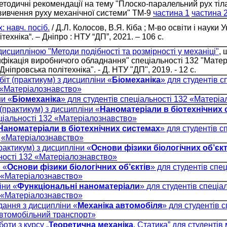
тодичні рекомендації на тему "Плоско-паралельний рух тіл
о вивчення руху механічної системи" ТМ-9
частина 1
частина 
: навч. посіб.
/ Д.Л. Колосов, В.Я. Кіба ; М-во освіти і науки У
техніка“. – Дніпро : НТУ “ДП”, 2021. – 106 с.
дисципліною "Методи подібності та розмірності у механіці"
, 
фікація виробничого обладнання" спеціальності 132 "Мате
 "Дніпровська політехніка". - Д. НТУ "ДП", 2019. - 12 с.
іт (практикум) з дисципліни «
Біомеханіка
» для студентів с
«Матеріалознавство»
ни «
Біомеханіка
» для студентів спеціальності 132 «Матері
(практикум) з дисципліни «
Наноматеріали в біотехнічних
ціальності 132 «Матеріалознавство»
Наноматеріали в біотехнічних системах
» для студентів с
«Матеріалознавство»
рактикум) з дисципліни «
Основи фізики біологічних об’єкт
ності 132 «Матеріалознавство»
 «
Основи фізики біологічних об’єктів
» для студентів спе
«Матеріалознавство»
іни «
Функціональні наноматеріали
» для студентів спеціа
«Матеріалознавство»
дання з дисципліни «
Механіка автомобіля
» для студентів 
втомобільний транспорт»
oти з курсу „
Теоретична механіка
. Статика” для студентів