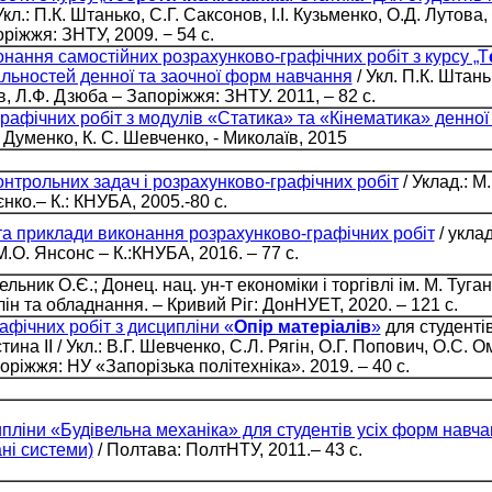
Укл.: П.К. Штанько, С.Г. Саксонов, І.І. Кузьменко, О.Д. Лутова
ріжжя: ЗНТУ, 2009. − 54 с.
онання самостійних розрахунково-графічних робіт з курсу „Т
альностей денної та заочної форм навчання
/ Укл. П.К. Штаньк
в, Л.Ф. Дзюба – Запоріжжя: ЗНТУ. 2011, – 82 с.
афічних робіт з модулів «Статика» та «Кінематика» денної
М. Думенко, К. С. Шевченко, - Миколаїв, 2015
онтрольних задач і розрахунково-графічних робіт
/ Уклад.: М
єнко.– К.: КНУБА, 2005.-80 с.
 та приклади виконання розрахунково-графічних робіт
/ укла
.О. Янсонс – К.:КНУБА, 2016. – 77 с.
ельник О.Є.; Донец. нац. ун-т економіки і торгівлі ім. М. Туг
н та обладнання. – Кривий Ріг: ДонНУЕТ, 2020. – 121 с.
афічних робіт з дисципліни «
Опір матеріалів
»
для студентів
на ІІ / Укл.: В.Г. Шевченко, С.Л. Рягін, О.Г. Попович, О.С. О
ріжжя: НУ «Запорізька політехніка». 2019. – 40 с.
ипліни «Будівельна механіка» для студентів усіх форм навч
ні системи)
/ Полтава: ПолтНТУ, 2011.– 43 с.