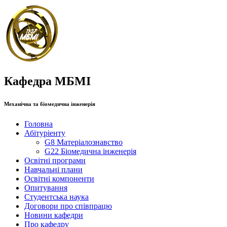
Кафедра МБМІ
Механічна та біомедична інженерія
Головна
Абітуріенту
G8 Матеріалознавство
G22 Біомедична інженерія
Освітні програми
Навчальні плани
Освітні компоненти
Опитування
Студентська наука
Договори про співпрацю
Новини кафедри
Про кафедру