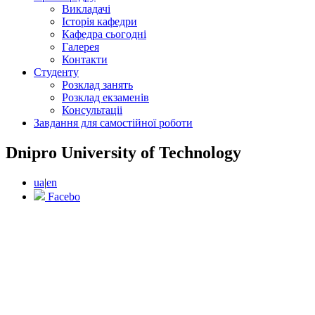
Викладачі
Історія кафедри
Кафедра сьогодні
Галерея
Контакти
Студенту
Розклад занять
Розклад екзаменів
Консультаціі
Завдання для самостійної роботи
Dnipro University of Technology
ua
|
en
Facebo