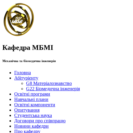
Кафедра МБМІ
Механічна та біомедична інженерія
Головна
Абітуріенту
G8 Матеріалознавство
G22 Біомедична інженерія
Освітні програми
Навчальні плани
Освітні компоненти
Опитування
Студентська наука
Договори про співпрацю
Новини кафедри
Про кафедру