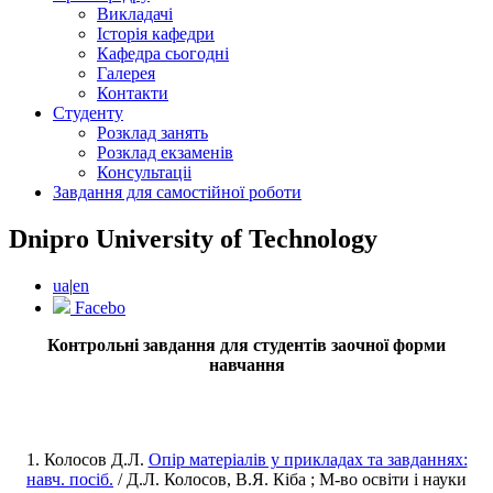
Викладачі
Історія кафедри
Кафедра сьогодні
Галерея
Контакти
Студенту
Розклад занять
Розклад екзаменів
Консультаціі
Завдання для самостійної роботи
Dnipro University of Technology
ua
|
en
Facebo
Контрольні завдання для студентів заочної форми
навчання
1. Колосов Д.Л.
Опір матеріалів у прикладах та завданнях:
навч. посіб.
/ Д.Л. Колосов, В.Я. Кіба ; М-во освіти і науки