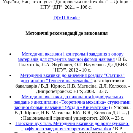
України, Нац. техн. ун-т “Дніпровська політехніка“. – Дніпро :
НТУ “ДП”, 2021. – 106 с.
DjVU Reader
Методичні рекомендації до виконання
Методичні вказівки і контрольні завдання з опору
матеріалів для студентів заочної форми навчаня
/ В.В.
Плахотнік, Л.А. Якубович, О.Г. Науменко - Д.: ДВНЗ
"НГУ", 2012 - 10 с.
Методичні вказівки до вивчення розділу "Статика"
дисципліни "Теоретична механіка"
для підготовки
бакалаврів / В.Д. Кірнос, Н.В. Матисіна, Д.Л. Колосов. -
Дніпропетровськ: НГУ, 2008. - 33 с.
Методичні вказівки до виконання індивідуальних
завдань з дисципліни «Теоретична механіка» студентами
заочної форми навчання (Розділ «Кінематика»)
/ Упоряд.:
В.Д. Кірнос, Н.В. Матисіна, Кіба В.Я., Колосов Д.Л. – Д.
: Національний гірничий університет, 2009. – 23 с.
Плоский рух тіла. Методичні вказівки до розрахунково-
графічного завдання з теоретичної механіки
/ В.В.