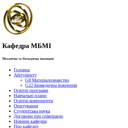
Кафедра МБМІ
Механічна та біомедична інженерія
Головна
Абітуріенту
G8 Матеріалознавство
G22 Біомедична інженерія
Освітні програми
Навчальні плани
Освітні компоненти
Опитування
Студентська наука
Договори про співпрацю
Новини кафедри
Про кафедру