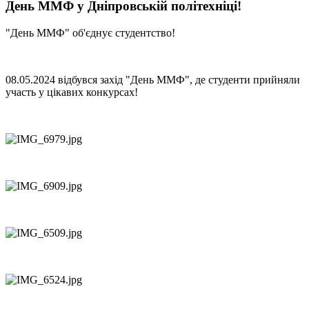
День ММФ у Дніпровській політехніці!
"День ММФ" об'єднує студентство!
08.05.2024 відбувся захід "День ММФ", де студенти прийняли
участь у цікавих конкурсах!