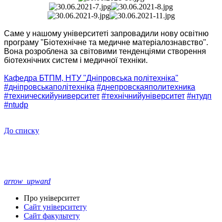
Саме у нашому університеті запровадили нову освітню
програму "Біотехнічне та медичне матеріалознавство".
Вона розроблена за світовими тенденціями створення
біотехнічних систем і медичної техніки.
Кафедра БТПМ, НТУ "Дніпровська політехніка"
#дніпровськаполітехніка
#днепровскаяполитехника
#техническийуниверситет
#технічнийуніверситет
#нтудп
#ntudp
До списку
arrow_upward
Про університет
Сайт університету
Сайт факультету