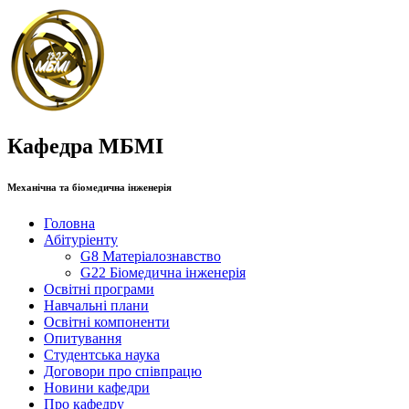
Кафедра МБМІ
Механічна та біомедична інженерія
Головна
Абітуріенту
G8 Матеріалознавство
G22 Біомедична інженерія
Освітні програми
Навчальні плани
Освітні компоненти
Опитування
Студентська наука
Договори про співпрацю
Новини кафедри
Про кафедру