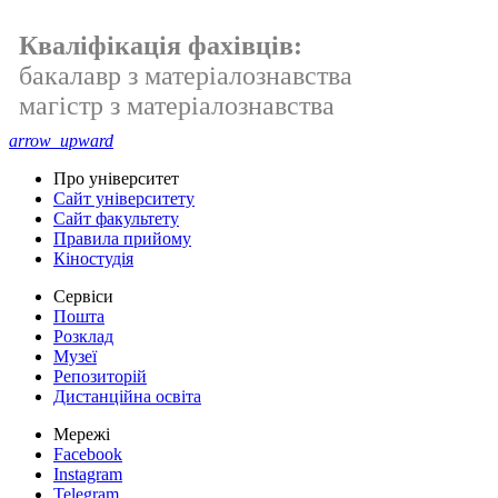
Кваліфікація фахівців:
бакалавр з матеріалознавства
магістр з матеріалознавства
arrow_upward
Про університет
Сайт університету
Сайт факультету
Правила прийому
Кіностудія
Сервіси
Пошта
Розклад
Музеї
Репозиторій
Дистанційна освіта
Мережі
Facebook
Instagram
Telegram