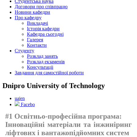
Студентська наука
Договори про співпрацю
Новини кафедри
Про кафедру
Викладачі
Історія кафедри
Кафедра сьогодні
Галерея
Контакти
Студенту
Розклад занять
Розклад екзаменів
Консультаціі
Завдання для самостійної роботи
Dnipro University of Technology
ua
|
en
Facebo
#1 Освітньо-професійна програма:
Інноваційні матеріали та інжиніринг
ліфтових і вантажопідйомних систем