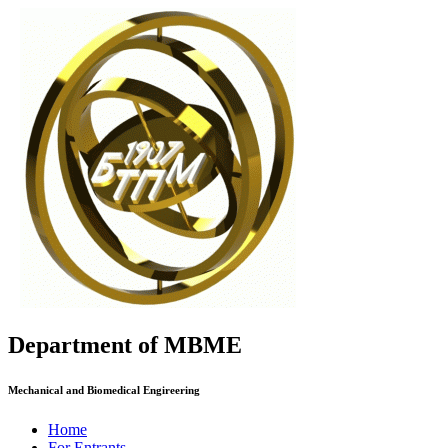
Department of MBME
Mechanical and Biomedical Engireering
Home
For Entrants