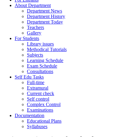
About Department
Department News
Department History
Department Today
Teachers
Gallery
For Students
Library issues
Methodical Tutorials
Subjects
Learning Schedule
Exam Schedule
Consultations
Self Edu Tasks
Full-time
Extramural
Current check
Self control
Complex Control
Examinations
Documentation
Educational Plans
Syllabuses