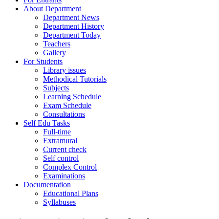
About Department
Department News
Department History
Department Today
Teachers
Gallery
For Students
Library issues
Methodical Tutorials
Subjects
Learning Schedule
Exam Schedule
Consultations
Self Edu Tasks
Full-time
Extramural
Current check
Self control
Complex Control
Examinations
Documentation
Educational Plans
Syllabuses