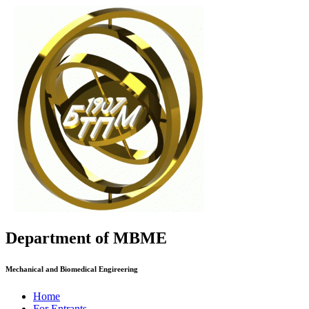
Department of MBME
Mechanical and Biomedical Engireering
Home
For Entrants